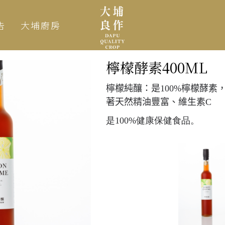
告
大埔廚房
檸檬酵素400ML
檸檬純釀：是100%檸檬酵素
著天然精油豐富、維生素
C
是100%健康保健食品。