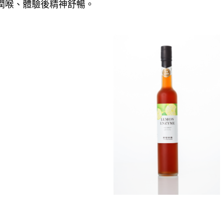
潤喉、
體驗後精神舒暢。